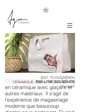
2021. PLOUGASNOU
CONSCIOUS
est une sculpture
CÉRAMIQUE, ÉMAIL, MÉDIAS MIXTES
en céramique avec glaçure et
27x13x27
autres matériaux. Il s'agit de
l'expérience de magasinage
moderne que beaucoup