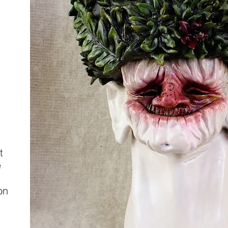
t
e
on