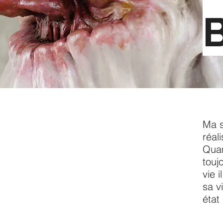
Ma s
réal
Quan
touj
vie i
sa v
état 