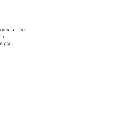
sormais. Une 
eu 
té pour 