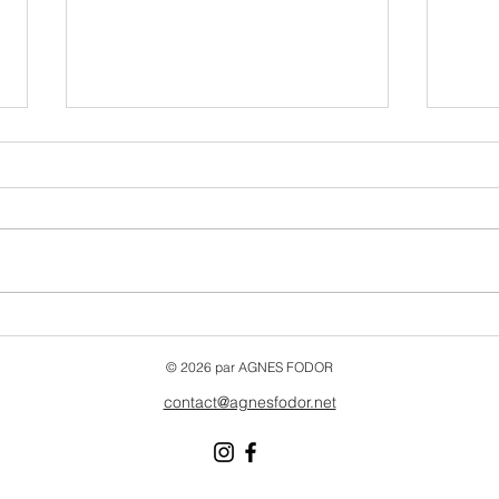
Musée et galerie Naia
Veil
Mons
© 2026 par AGNES FODOR
contact@agnesfodor.net